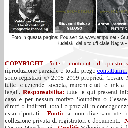
Foto in questa pagina: Poulsen da www.amps.net - Stud
Kudelski dal sito ufficiale Nagra
COPYRIGH
T: l'intero contenuto di questo
riproduzione parziale o totale prego
contattarmi.
sono registrati ® 2008 2009 proprietà Cesare Ma
tutte le aziende, società, marchi citati e link ai 
legali.
Responsabilità:
tutte le qui presenti in
caso e per nessun motivo Soundfan o Cesare M
diretti o indiretti, totali o parziali in conseguen
esso riportati.
Fonti:
se non diversamente ind
collezione privata di registratori e documenti.
N
Cesare Marchesini.
Crediti:
Valentina Grassi 