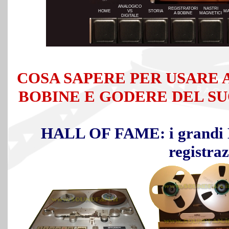
ANALOGICO
REGISTRATORI
NASTRI
HOME
VS
STORIA
MA
A BOBINE
MAGNETICI
DIGITALE
COSA SAPERE PER USARE 
BOBINE E GODERE DEL S
HALL OF FAME: i grandi Ma
registra